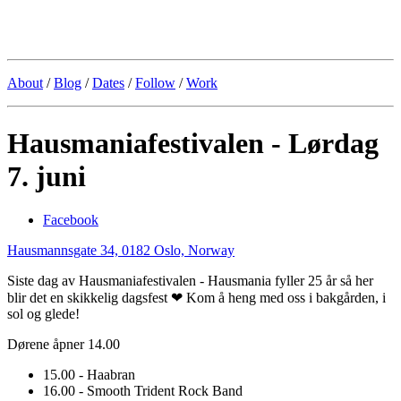
Kristoffer Lislegaard
About
/
Blog
/
Dates
/
Follow
/
Work
Hausmaniafestivalen - Lørdag
7. juni
Facebook
Hausmannsgate 34, 0182 Oslo, Norway
Siste dag av Hausmaniafestivalen - Hausmania fyller 25 år så her
blir det en skikkelig dagsfest ❤ Kom å heng med oss i bakgården, i
sol og glede!
Dørene åpner 14.00
15.00 - Haabran
16.00 - Smooth Trident Rock Band